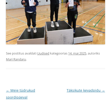
See postitus avaldati
Uudised
kategoorias
14. mai 2025
, autoriks
Mari Randaru
.
Postituste
←
Meie tüdrukud
Täksikute kevadpidu
→
töölaud
spordipäeval