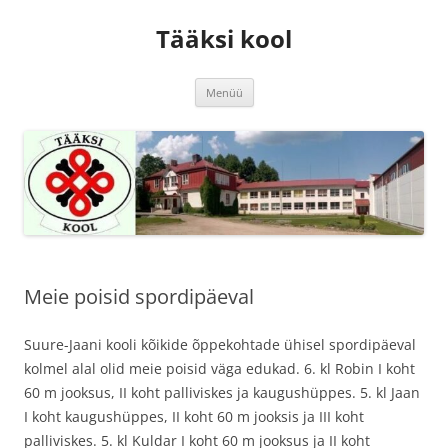
Tääksi kool
Liigu
Menüü
sisu
juurde
Meie poisid spordipäeval
Suure-Jaani kooli kõikide õppekohtade ühisel spordipäeval
kolmel alal olid meie poisid väga edukad. 6. kl Robin I koht
60 m jooksus, II koht palliviskes ja kaugushüppes. 5. kl Jaan
I koht kaugushüppes, II koht 60 m jooksis ja III koht
palliviskes. 5. kl Kuldar I koht 60 m jooksus ja II koht