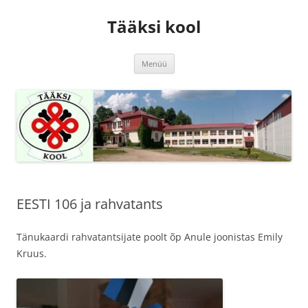
Tääksi kool
Liigu
Menüü
sisu
juurde
EESTI 106 ja rahvatants
Tänukaardi rahvatantsijate poolt õp Anule joonistas Emily
Kruus.