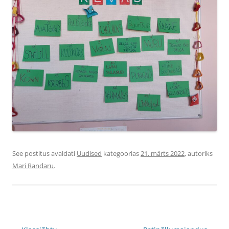
See postitus avaldati
Uudised
kategoorias
21. märts 2022
, autoriks
Mari Randaru
.