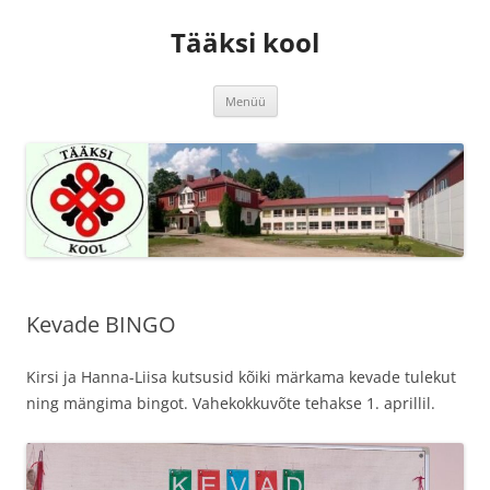
Tääksi kool
Liigu
Menüü
sisu
juurde
Kevade BINGO
Kirsi ja Hanna-Liisa kutsusid kõiki märkama kevade tulekut
ning mängima bingot. Vahekokkuvõte tehakse 1. aprillil.